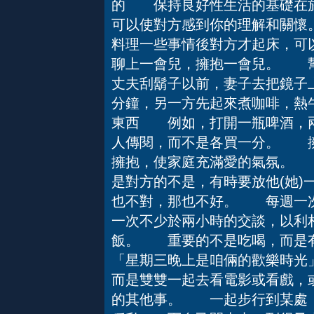
的 保持良好性生活的基礎在於
可以使對方感到你的理解和關
料理一些事情後對方才起床，可
聊上一會兒，擁抱一會兒。 
丈夫刮鬍子以前，妻子去把鏡子
分鐘，另一方先起來煮咖啡，熱
東西 例如，打開一瓶啤酒，兩
人傳閱，而不是各買一分。 
擁抱，使家庭充滿愛的氣氛。
是對方的不是，有時要放他(她)
也不對，那也不好。 每週一
一次不少於兩小時的交談，以
飯。 重要的不是吃喝，而
「星期三晚上是咱倆的歡樂時光
而是雙雙一起去看電影或看戲，
的其他事。 一起步行到某處