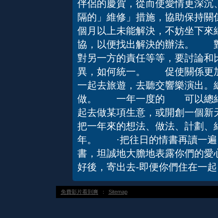
伴侶的慶賀，從而使愛情更深
隔的」維修」措施，協助保持關
個月以上未能解決，不妨坐下來
協，以便找出解決的辦法。 對
對另一方的責任等等，要討論和
異，如何統一。 促使關係更
一起去旅遊，去聽交響樂演出。
做。 一年一度的 可以總結
起去做某項生意，或開創一個新
把一年來的想法、做法、計劃、
年。 ·把往日的情書再讀一
書，坦誠地大膽地表露你們的愛
好後，寄出去-即便你們住在一起
免費影片看到爽
：
Sitemap