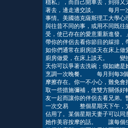
穩私」，而自己開車去，到得又
著去，邊走邊交談。 每月一
事情。美國德克薩斯理工大學心
與往昔不同的事，或用不同既往
受，使已存在的愛意重新進發。
帶你的伴侶去看你節目的綵排，
如你們通常在廚房談天在床上做
廚房做愛，在床上談天。 變換
天你可以爭著去洗碗；假如總是她
烹調一次晚餐。 每月到每3
摩擦存在。你一不小心，難免會
取一些措施彌補，使雙方關係
友一起而讓你的伴侶去看兄弟。
一次交易 整個星期天下午，丈
佔用了。某個星期天妻子可以同
她作美容按摩的話。 讓每個生