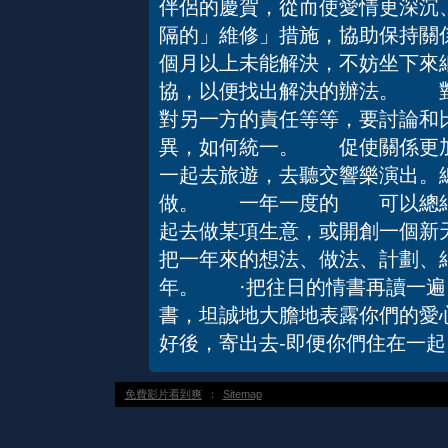
伴侶的慶賀，從而使愛情更深
隔的」維修」措施，協助保持關
個月以上未能解決，不妨坐下來
協，以便找出解決的辦法。 對
對另一方的責任等等，要討論和
異，如何統一。 促使關係更
一起去旅遊，去聽交響樂演出。
做。 一年一度的 可以總結
起去做某項生意，或開創一個新
把一年來的想法、做法、計劃、
年。 ·把往日的情書再讀一
書，坦誠地大膽地表露你們的愛
好後，寄出去-即便你們住在一起
免費影片看到爽
：
Sitemap