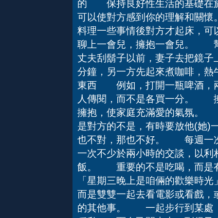
的 保持良好性生活的基礎在於
可以使對方感到你的理解和關
料理一些事情後對方才起床，可
聊上一會兒，擁抱一會兒。 
丈夫刮鬍子以前，妻子去把鏡子
分鐘，另一方先起來煮咖啡，熱
東西 例如，打開一瓶啤酒，兩
人傳閱，而不是各買一分。 
擁抱，使家庭充滿愛的氣氛。
是對方的不是，有時要放他(她)
也不對，那也不好。 每週一
一次不少於兩小時的交談，以
飯。 重要的不是吃喝，而
「星期三晚上是咱倆的歡樂時光
而是雙雙一起去看電影或看戲，
的其他事。 一起步行到某處