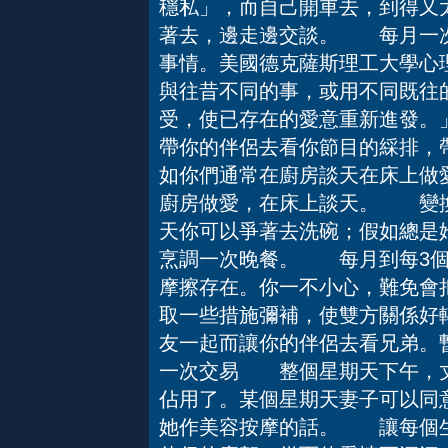
穩私」，而自己開車去，到得又
著去，邊走邊交談。 每月一
事情。美國德克薩斯理工大學心
與往昔不同的事，或用不同既往
受，使已存在的愛意重新進發。
帶你的伴侶去看你節目的綵排，
如你們通常在廚房談天在床上做
廚房做愛，在床上談天。 變換
天你可以爭著去洗碗；假如總是她
烹調一次晚餐。 每月到每3
摩擦存在。你一不小心，難免會
取一些措施彌補，使雙方關係
友一起而讓你的伴侶去看兄弟。
一次交易 整個星期天下午，丈
佔用了。某個星期天妻子可以同
她作美容按摩的話。 讓每個生